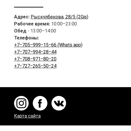
Адрес:
Рыскулбекова, 28/5 (2Gis)
Рабочее время:
10:00–23:00
Обед
- 13:00–14:00
Телефоны:
+7‒705‒999‒15‒66 (Whats app)
+7‒707‒994‒28‒44
+7‒708‒971‒80‒20
+7‒727‒265‒50‒24
Карта сайта