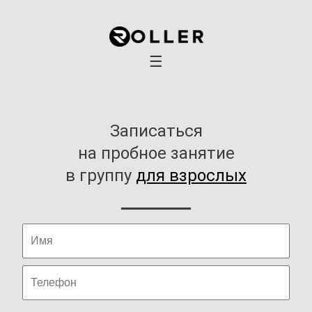
×
Главная
Детская группа
☰
Взрослая группа
Грепплинг
Индивидуальные занятия
Записаться
Стоимость занятий
на пробное занятие
Расписание занятий
в группу
для взрослых
Школа
Блог
Контакты и адрес