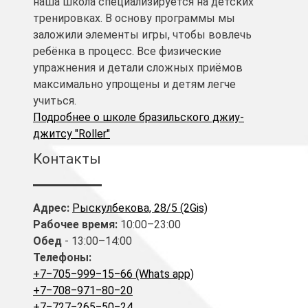
наша школа специализируется на детских
тренировках. В основу программы мы
заложили элементы игры, чтобы вовлечь
ребёнка в процесс. Все физические
упражнения и детали сложных приёмов
максимально упрощены и детям легче
учиться.
Подробнее о школе бразильского джиу-
джитсу "Roller"
Контакты
Адрес:
Рыскулбекова, 28/5 (2Gis)
Рабочее время:
10:00–23:00
Обед
- 13:00–14:00
Телефоны:
+7‒705‒999‒15‒66 (Whats app)
+7‒708‒971‒80‒20
+7‒727‒265‒50‒24