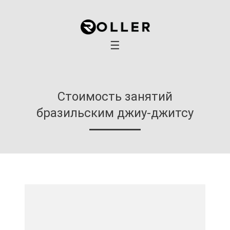
×
Главная
Детская группа
☰
Взрослая группа
Грепплинг
Индивидуальные занятия
Стоимость занятий
Стоимость занятий
бразильским джиу-джитсу
Расписание занятий
Школа
Блог
Контакты и адрес